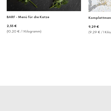
BARF - Menü für die Katze
Komplettmenü
2,55 €
Normaler
9,29 €
(10,20 € / 1 Kilogramm)
Preis
(9,29 € / 1 Ki