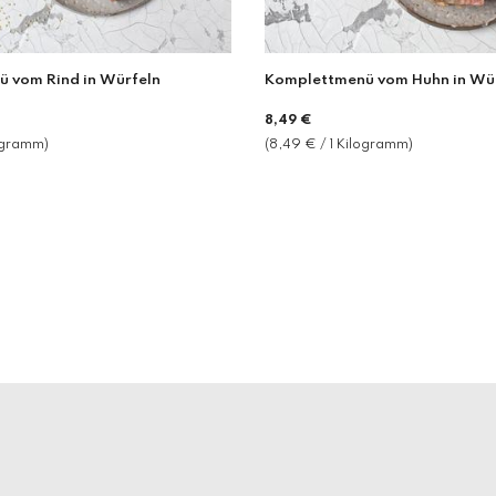
 vom Rind in Würfeln
Komplettmenü vom Huhn in Wü
Normaler
8,49 €
Preis
logramm)
(8,49 € / 1 Kilogramm)