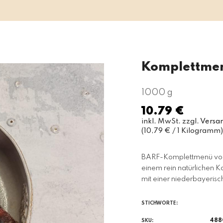
Komplettme
1000 g
10.79 €
Normaler
inkl. MwSt. zzgl.
Versa
Preis
(10,79 € / 1 Kilogramm)
BARF-Komplettmenü vom 
einem rein natürlichen K
mit einer niederbayerisc
STICHWORTE:
488
SKU: