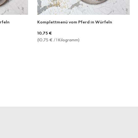
rfeln
Komplettmenü vom Pferd in Würfeln
Normaler
10,75 €
Preis
(10,75 € / 1 Kilogramm)