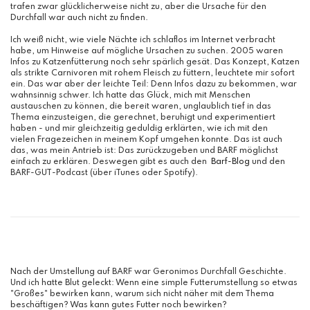
trafen zwar glücklicherweise nicht zu, aber die Ursache für den
Durchfall war auch nicht zu finden.
Ich weiß nicht, wie viele Nächte ich schlaflos im Internet verbracht
habe, um Hinweise auf mögliche Ursachen zu suchen. 2005 waren
Infos zu Katzenfütterung noch sehr spärlich gesät. Das Konzept, Katzen
als strikte Carnivoren mit rohem Fleisch zu füttern, leuchtete mir sofort
ein. Das war aber der leichte Teil: Denn Infos dazu zu bekommen, war
wahnsinnig schwer. Ich hatte das Glück, mich mit Menschen
austauschen zu können, die bereit waren, unglaublich tief in das
Thema einzusteigen, die gerechnet, beruhigt und experimentiert
haben - und mir gleichzeitig geduldig erklärten, wie ich mit den
vielen Fragezeichen in meinem Kopf umgehen konnte. Das ist auch
das, was mein Antrieb ist: Das zurückzugeben und BARF möglichst
einfach zu erklären. Deswegen gibt es auch den
Barf-Blog
und den
BARF-GUT-Podcast (über iTunes oder Spotify).
Nach der Umstellung auf BARF war Geronimos Durchfall Geschichte.
Und ich hatte Blut geleckt: Wenn eine simple Futterumstellung so etwas
"Großes" bewirken kann, warum sich nicht näher mit dem Thema
beschäftigen? Was kann gutes Futter noch bewirken?