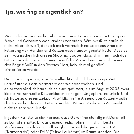
Tja, wie fing es eigentlich an?
Wenn ich darüber nachdenke, wäre mein Leben ohne den Einzug von
Maya und Geronimo wohl anders verlaufen. Wie, weiß ich natürlich
nicht. Aber ich weiß, dass ich mich vermutlich nie so intensiv mit der
Fütterung von Hunden und Katzen auseinander gesetzt hätte. Dass es
sehr wahrscheinlich diesen Shop nicht gäbe, dass ich immer noch das
Futter nach den Beschreibungen auf der Verpackung aussuchen und
den Begriff BARF in den Bereich "Joa, hab ich mal gehört"
einsortieren würde.
Denn mir ging es so, wie Dir vielleicht auch: Ich habe lange Zeit
Fertigfutter als das Normalste der Welt angesehen. Und
selbstverständlich habe ich es auch gefüttert, als im August 2005 zwei
kleine, verschnupfte Katzenkinder einzogen. Ungeplant, natürlich. Und
ich hatte zu diesem Zeitpunkt wirklich keine Ahnung von Katzen - außer
der Tatsache, dass ich Katzen mochte. Wobei: Zu diesem Zeitpunkt
nicht so sehr wie Hunde.
In jedem Fall stellte sich heraus, dass Geronimo ständig mit Durchfall
zu kämpfen hatte. Er war gesundheitlich ohnehin nicht in bester
Verfassung, so dass schnell mögliche Schockdiagnosen wie FIV
("Katzenaids") oder FeLV (Feline Leukämie) im Raum standen. Die