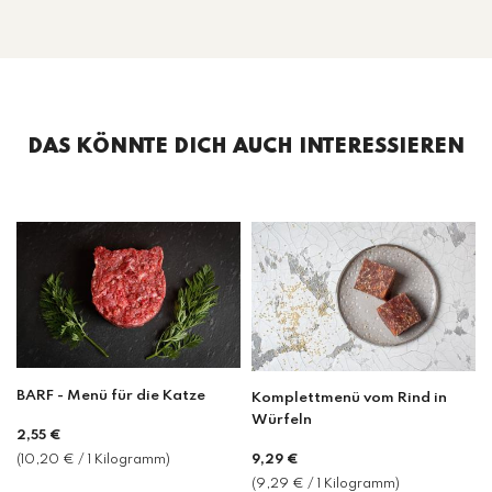
DAS KÖNNTE DICH AUCH INTERESSIEREN
BARF - Menü für die Katze
Komplettmenü vom Rind in
Würfeln
2,55 €
Normaler
(10,20 € / 1 Kilogramm)
9,29 €
Preis
(9,29 € / 1 Kilogramm)