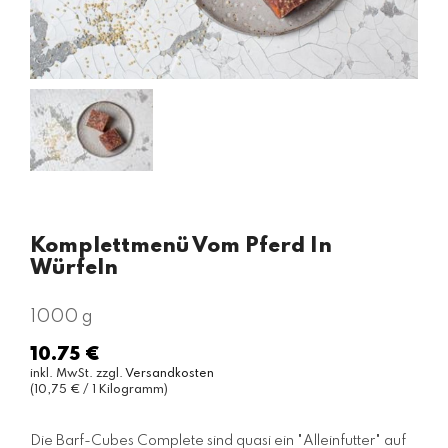
Komplettmenü Vom Pferd In
Würfeln
1000 g
10.75 €
Normaler
inkl. MwSt. zzgl.
Versandkosten
Preis
(10,75 € / 1 Kilogramm)
Die Barf-Cubes Complete sind quasi ein "Alleinfutter" auf