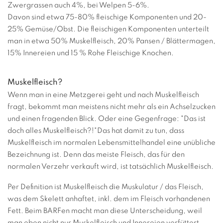
Zwergrassen auch 4%, bei Welpen 5-6%.
Davon sind etwa 75-80% fleischige Komponenten und 20-
25% Gemüse/Obst. Die fleischigen Komponenten unterteilt
man in etwa 50% Muskelfleisch, 20% Pansen / Blättermagen,
15% Innereien und 15 % Rohe Fleischige Knochen.
Muskelfleisch?
Wenn man in eine Metzgerei geht und nach Muskelfleisch
fragt, bekommt man meistens nicht mehr als ein Achselzucken
und einen fragenden Blick. Oder eine Gegenfrage: "Das ist
doch alles Muskelfleisch?!"Das hat damit zu tun, dass
Muskelfleisch im normalen Lebensmittelhandel eine unübliche
Bezeichnung ist. Denn das meiste Fleisch, das für den
normalen Verzehr verkauft wird, ist tatsächlich Muskelfleisch.
Per Definition ist Muskelfleisch die Muskulatur / das Fleisch,
was dem Skelett anhaftet, inkl. dem im Fleisch vorhandenen
Fett. Beim BARFen macht man diese Unterscheidung, weil
man eben nicht nur Muskelfleisch und Innereien verfüttert,