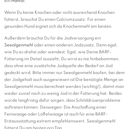
ein
Hanföl
.
Wenn Du keine Knochen oder nicht ausreichend Knochen
fütterst, brauchst Du einen Calciumzusatz. Für einen
gesunden Hund eignet sich da Knochenmehl am besten.
Außerdem brauchst Du für die Jodversorgung ein
Seealgenmehl
oder einen anderen Jodzusatz. Denn egal,
wie Du es drehst oder wendest: Egal, wie Deine BARF-
Fütterung im Detail aussieht, Du wirst es nie hinbekommen,
dass ohne eine zusätzliche Jodquelle der Bedarf an Jod
gedeckt wird. Bitte immer nur Seealgenmehl kaufen, bei dem
der Jodgehalt auch ausgewiesen ist!Die benötigte Menge an
Seealgenmehl muss berechnet werden (wichtig!), damit man
weder zuviel noch zu wenig Jod in der Fütterung hat. Beides
würde langfristig dafür sorgen, dass Schilddrüsenprobleme
auftreten können. Deswegen: Die Anschaffung einer
Feinwaage oder Löffelwaage ist auch für eine BARF-
Erstaussstattung extrem empfehlenswert. Seealgenmehl
fütterst Du am besten pro Tag.