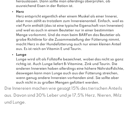
herauslassen. Dann sollte man allerdings überprüfen, ob
ausreichend Eisen in der Ration ist.
Herz
Herz entspricht eigentlich eher einem Muskel als einer Innerei,
aber man zählt es trotzdem zum Innereienanteil. Einfach, weil es
viel Purin enthält (das ist eine typische Eigenschaft von Innereien)
und weil es auch in einem Beutetier nur in einer bestimmten
Menge vorkommt. Und da man beim BARFen das Beutetier als
grobe Richtlinie für die Zusammestellung der Fütterung nimmt,
macht Herz in der Hundefütterung auch nur einen kleinen Anteil
aus. Es ist reich an Vitamin E und Taurin.
Lunge
Lunge wird oft als Füllstoffe bezeichnet, wobei das nicht so ganz
richtig ist. Auch Lunge liefert B-Vitamine, Zink und Taurin. Die
anderen Innereien haben allerdings eine höhere Nährstoffdichte,
deswegen kann man Lunge auch aus der Fütterung streichen,
wenn genug andere Innereien vorhanden sind. Sie sollte aber
auch nicht in zu großen Mengen gefüttert werden.
Die Innereien machen wie gesagt 15% des tierischen Anteils
aus. Davon sind 30% Leber und je 17,5% Herz, Nieren, Milz
und Lunge.