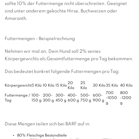
sollte 10% der Futtermenge nicht überschreiten. Geeignet
sind unter anderem gekochte Hirse, Buchweizen oder
Amaranth.
Futtermengen - Beispielrechnung
Nehmen wir mal an, Dein Hund soll 2% seines
Körpergewichts als Gesamtfuttermenge pro Tag bekommen.
Das bedeutet konkret folgende Futtermengen pro Tag:
20
25
Körpergewicht
5 Kilo
10 Kilo
15 Kilo
30 Kilo
35 Kilo
40 Kilo
Kilo
Kilo
700
800
Futtermenge /
100-
200-
300-
400-
500-
600-
-1050
-1200
Tag
150 g
300 g
450 g
600 g
750 g
900 g
g
g
Diese Mengen teilen sich bei BARF auf in:
80% Fleischige Bestandteile