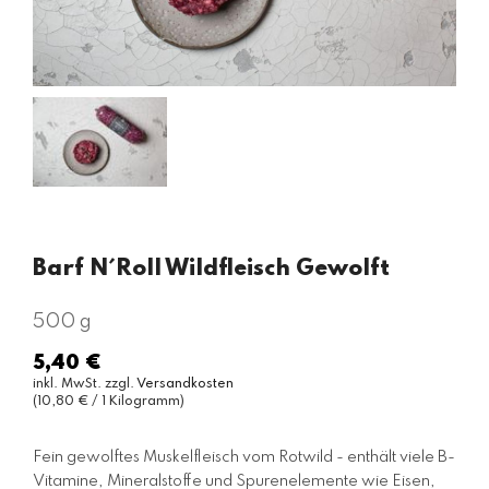
Barf N´Roll Wildfleisch Gewolft
500 g
5,40 €
Normaler
inkl. MwSt. zzgl.
Versandkosten
Preis
(10,80 € / 1 Kilogramm)
Fein gewolftes Muskelfleisch vom Rotwild - enthält viele B-
Vitamine, Mineralstoffe und Spurenelemente wie Eisen,