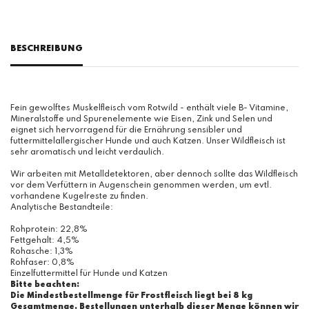
BESCHREIBUNG
Fein gewolftes Muskelfleisch vom Rotwild - enthält viele B- Vitamine,
Mineralstoffe und Spurenelemente wie Eisen, Zink und Selen und
eignet sich hervorragend für die Ernährung sensibler und
futtermittelallergischer Hunde und auch Katzen. Unser Wildfleisch ist
sehr aromatisch und leicht verdaulich.
Wir arbeiten mit Metalldetektoren, aber dennoch sollte das Wildfleisch
vor dem Verfüttern in Augenschein genommen werden, um evtl.
vorhandene Kugelreste zu finden.
Analytische Bestandteile:
Rohprotein: 22,8%
Fettgehalt: 4,5%
Rohasche: 1,3%
Rohfaser: 0,8%
Einzelfuttermittel für Hunde und Katzen
Bitte beachten:
Die Mindestbestellmenge für Frostfleisch liegt bei 8 kg
Gesamtmenge. Bestellungen unterhalb dieser Menge können wir