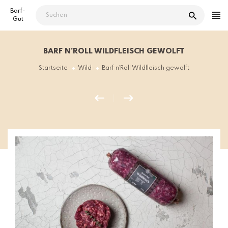
Direkt
Barf-
zum
Gut
Inhalt
BARF N´ROLL WILDFLEISCH GEWOLFT
Startseite
Wild
Barf n´Roll Wildfleisch gewolft