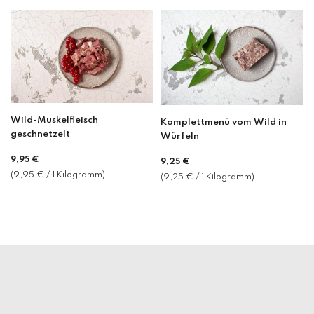
Wild-Muskelfleisch
Komplettmenü vom Wild in
geschnetzelt
Würfeln
Normaler
9,95 €
Normaler
9,25 €
Preis
(9,95 € / 1 Kilogramm)
Preis
(9,25 € / 1 Kilogramm)