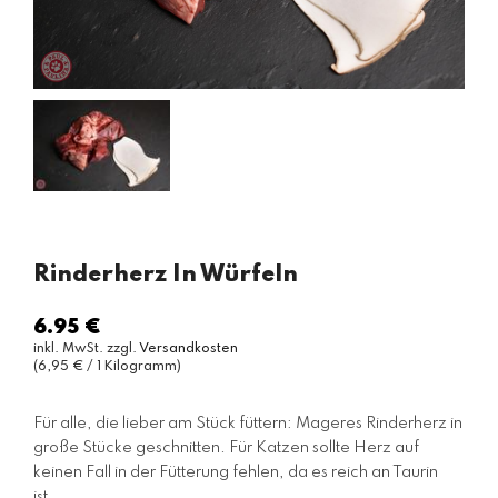
Rinderherz In Würfeln
6.95 €
Normaler
inkl. MwSt. zzgl.
Versandkosten
Preis
(6,95 € / 1 Kilogramm)
Für alle, die lieber am Stück füttern: Mageres Rinderherz in
große Stücke geschnitten. Für Katzen sollte Herz auf
keinen Fall in der Fütterung fehlen, da es reich an Taurin
ist....