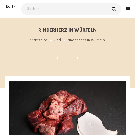
Direkt
Barf-
zum
Gut
Inhalt
RINDERHERZ IN WÜRFELN
Startseite
Rind
Rinderherz in Würfeln