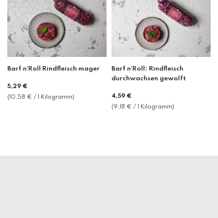
Barf n´Roll Rindfleisch mager
Barf n´Roll: Rindfleisch
durchwachsen gewolft
Normaler
5,29 €
Normaler
4,59 €
Preis
(10,58 € / 1 Kilogramm)
Preis
(9,18 € / 1 Kilogramm)