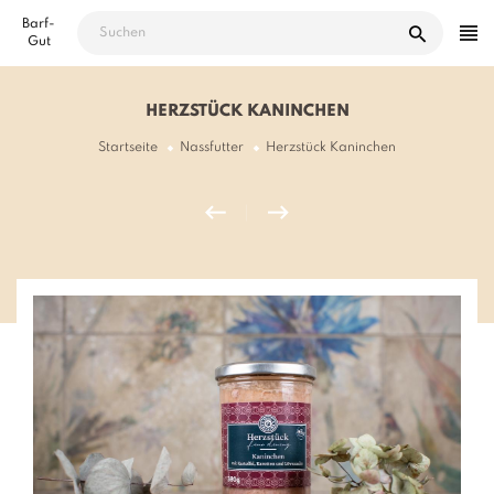
Direkt
Barf-
zum
Gut
Inhalt
HERZSTÜCK KANINCHEN
Startseite
Nassfutter
Herzstück Kaninchen