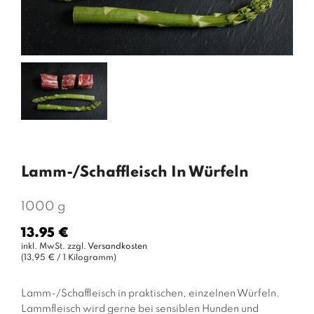
Lamm-/Schaffleisch In Würfeln
1000 g
13.95 €
Normaler
inkl. MwSt. zzgl.
Versandkosten
Preis
(13,95 € / 1 Kilogramm)
Lamm-/Schaffleisch in praktischen, einzelnen Würfeln.
Lammfleisch wird gerne bei sensiblen Hunden und