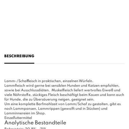
BESCHREIBUNG
Lamm-/Schaffleisch in praktischen, einzelnen Würfeln.
Lammfleisch wird gerne bei sensiblen Hunden und Katzen empfohlen,
sowie bei Ausschlussdiäten. Muskelfleisch liefert wertvolles Eiweiß und
viele Nährstoffe, stückiges Fleisch beschäftigt beim Kauen und kann auch
für Hunde, die zu Übersäuerung neigen, geeignet sein.
Um eine komplette Barfmahlzeit von Lamm/Schaf zu gestalten, gibt es
noch Lammpansen, Lammrippen (gewolft und in Stücken) und
Lamminnereien im Shop.
Einzelfuttermittel
Analytische Bestandteile