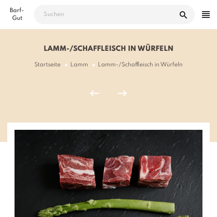
Direkt
Barf-
zum
Gut
Inhalt
LAMM-/SCHAFFLEISCH IN WÜRFELN
Startseite
Lamm
Lamm-/Schaffleisch in Würfeln