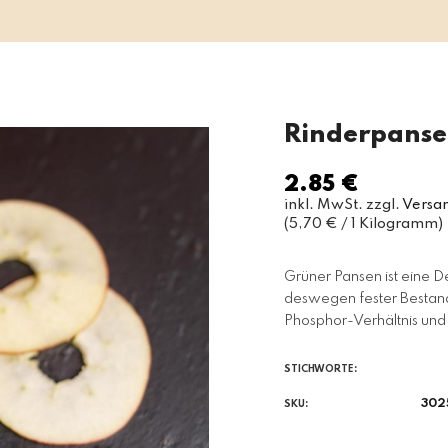
Rinderpanse
2.85 €
Normaler
inkl. MwSt. zzgl.
Versa
Preis
(5,70 € / 1 Kilogramm)
Grüner Pansen ist eine De
deswegen fester Bestand
Phosphor-Verhältnis und 
STICHWORTE:
302
SKU: