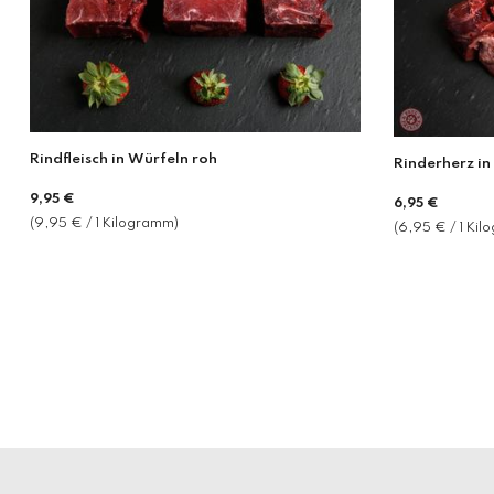
Rindfleisch in Würfeln roh
Rinderherz in
Normaler
9,95 €
Normaler
6,95 €
Preis
(9,95 € / 1 Kilogramm)
Preis
(6,95 € / 1 Ki