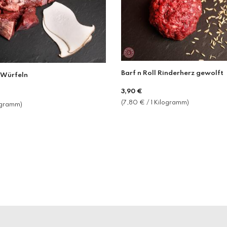
Barf n Roll Rinderherz gewolft
 Würfeln
Normaler
3,90 €
Preis
(7,80 € / 1 Kilogramm)
logramm)