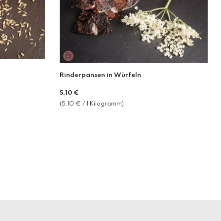
Rinderpansen in Würfeln
Normaler
5,10 €
Preis
(5,10 € / 1 Kilogramm)