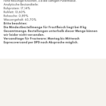
rohe fleischige Knochen, z.B die saftigen Putenhälse.
Analytische Bestandteile:
Rohprotein: 17,14%
Rohfett: 13,60%
Rohasche: 0,89%
Wassergehalt: 65,70%
Bitte beachten:
Die Mindestbestellmenge für Frostfleisch liegt bei 8 kg
Gesamtmenge. Bestellungen unterhalb dieser Menge können
wir leider nicht versenden.
Versandtage für Frostware: Montag bis Mittwoch
Expressversand per DPD nach Absprache möglich.