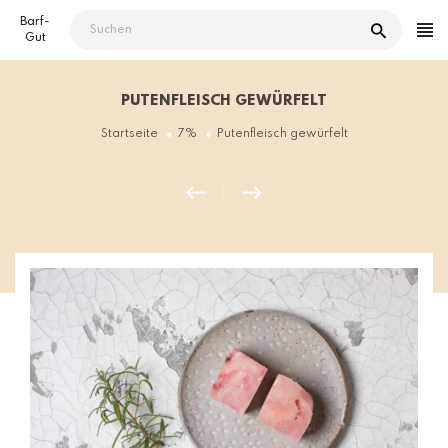
Direkt
Barf-
zum
Gut
Inhalt
PUTENFLEISCH GEWÜRFELT
Startseite
7%
Putenfleisch gewürfelt